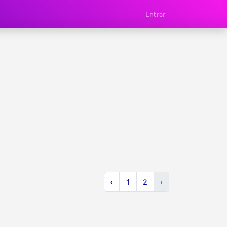
Entrar
‹
1
2
›